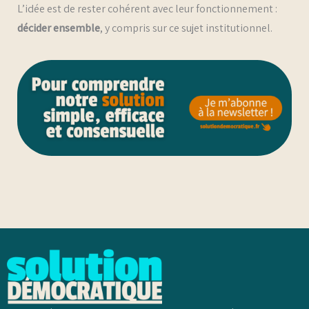
L’idée est de rester cohérent avec leur fonctionnement :
décider ensemble
, y compris sur ce sujet institutionnel.