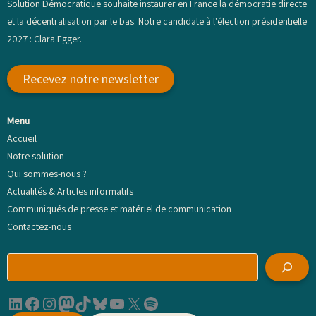
Solution Démocratique souhaite instaurer en France la démocratie directe
et la décentralisation par le bas. Notre candidate à l'élection présidentielle
2027 : Clara Egger.
Recevez notre newsletter
Menu
Accueil
Notre solution
Qui sommes-nous ?
Actualités & Articles informatifs
Communiqués de presse et matériel de communication
Contactez-nous
R
e
c
LinkedIn
Facebook
Instagram
Mastodon
TikTok
Bluesky
YouTube
X
Spotify
h
e