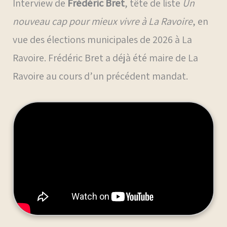
Interview de
Frédéric Bret
, tête de liste
Un
nouveau cap pour mieux vivre à La Ravoire
, en
vue des élections municipales de 2026 à La
Ravoire. Frédéric Bret a déjà été maire de La
Ravoire au cours d’un précédent mandat.