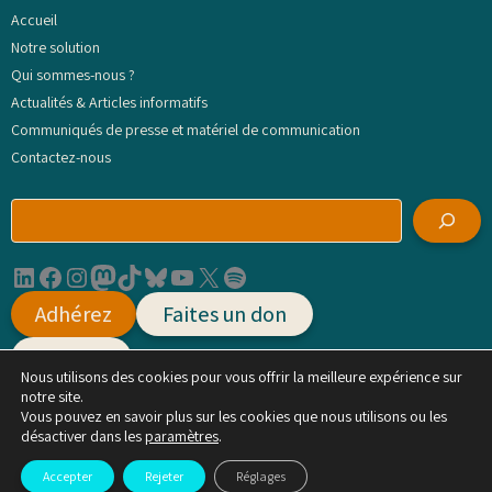
Accueil
Notre solution
Qui sommes-nous ?
Actualités & Articles informatifs
Communiqués de presse et matériel de communication
Contactez-nous
R
e
c
LinkedIn
Facebook
Instagram
Mastodon
TikTok
Bluesky
YouTube
X
Spotify
h
e
Adhérez
Faites un don
r
c
Agissez
h
Nous utilisons des cookies pour vous offrir la meilleure expérience sur
e
notre site.
r
Vous pouvez en savoir plus sur les cookies que nous utilisons ou les
Mentions légales, conditions générales d'utilisation et politique de protection des
désactiver dans les
paramètres
.
données
Accepter
Rejeter
Réglages