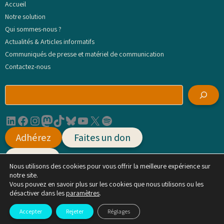
Accueil
Notre solution
Qui sommes-nous ?
Actualités & Articles informatifs
Communiqués de presse et matériel de communication
Contactez-nous
R
e
c
LinkedIn
Facebook
Instagram
Mastodon
TikTok
Bluesky
YouTube
X
Spotify
h
e
Adhérez
Faites un don
r
c
Agissez
h
Nous utilisons des cookies pour vous offrir la meilleure expérience sur
e
notre site.
r
Vous pouvez en savoir plus sur les cookies que nous utilisons ou les
Mentions légales, conditions générales d'utilisation et politique de protection des
désactiver dans les
paramètres
.
données
Accepter
Rejeter
Réglages