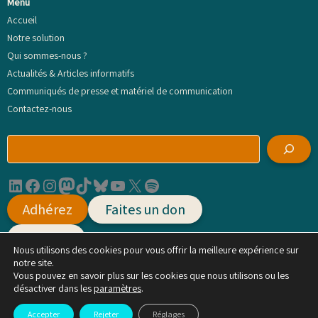
Menu
Accueil
Notre solution
Qui sommes-nous ?
Actualités & Articles informatifs
Communiqués de presse et matériel de communication
Contactez-nous
R
e
c
LinkedIn
Facebook
Instagram
Mastodon
TikTok
Bluesky
YouTube
X
Spotify
h
e
Adhérez
Faites un don
r
c
Agissez
h
Nous utilisons des cookies pour vous offrir la meilleure expérience sur
e
notre site.
r
Vous pouvez en savoir plus sur les cookies que nous utilisons ou les
Mentions légales, conditions générales d'utilisation et politique de protection des
désactiver dans les
paramètres
.
données
Accepter
Rejeter
Réglages