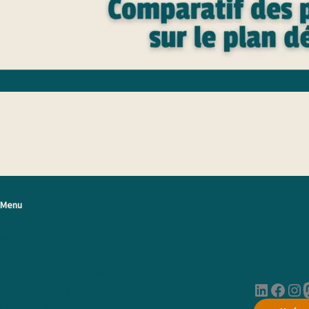
Menu
Accueil
Notre solution
Qui sommes-nous ?
Actualités & Articles informatifs
LinkedIn
Facebook
Instagram
Mastod
Communiqués de presse et matériel de communication
Contactez-nous