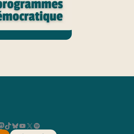
on
TikTok
Bluesky
YouTube
X
Spotify