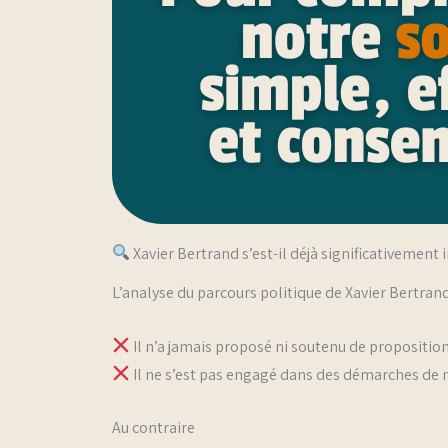
Xavier Bertrand s’est-il déjà significativement
L’analyse du parcours politique de Xavier Bertran
Il n’a jamais proposé ni soutenu de proposition 
Il ne s’est pas engagé dans des démarches de m
Au contraire