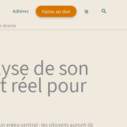
Rechercher
Faites un don
Adhérez
e directe
lyse de son
 réel pour
n enjeu central : les citoyens auront-ils