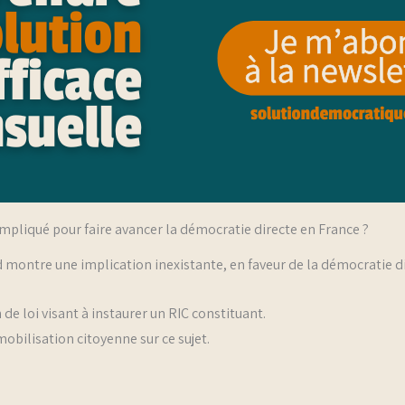
 impliqué pour faire avancer la démocratie directe en France ?
d montre une implication inexistante, en faveur de la démocratie di
de loi visant à instaurer un RIC constituant.
obilisation citoyenne sur ce sujet.