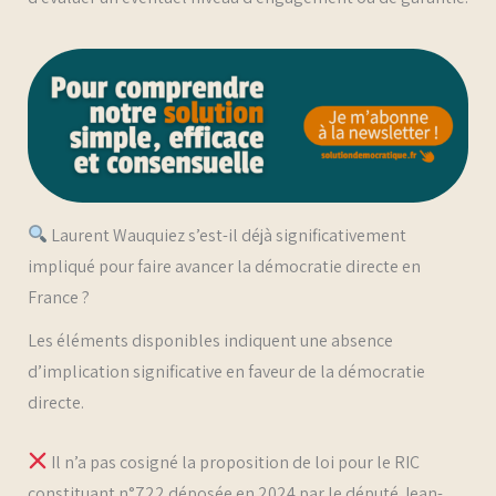
Laurent Wauquiez s’est-il déjà significativement
impliqué pour faire avancer la démocratie directe en
France ?
Les éléments disponibles indiquent une absence
d’implication significative en faveur de la démocratie
directe.
Il n’a pas cosigné la proposition de loi pour le RIC
constituant n°722 déposée en 2024 par le député Jean-