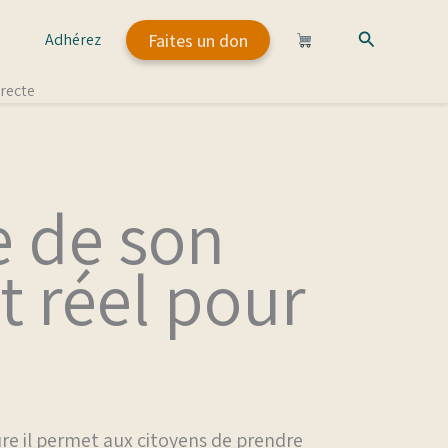
Rechercher
Faites un don
Adhérez
recte
e de son
 réel pour
e il permet aux citoyens de prendre