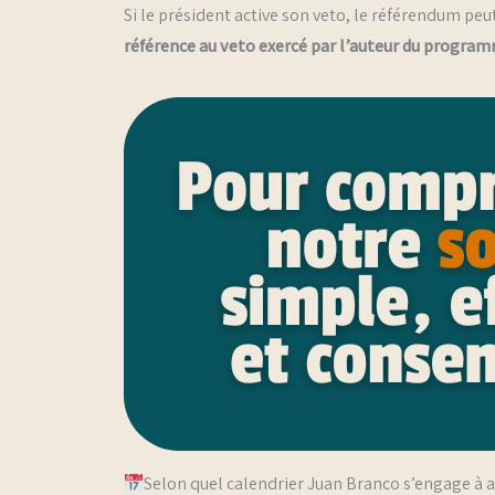
Si le président active son veto, le référendum pe
référence au veto exercé par l’auteur du progra
Selon quel calendrier Juan Branco s’engage à a