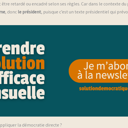
ut être retardé ou encadré selon ses règles. Car dans le contexte
mme
, donc
le président
, puisque c’est un texte présidentiel qui prév
ppliquer la démocratie directe ?