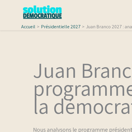
Aller
au
contenu
Accueil
Présidentielle 2027
Juan Branco 2027 : an
Juan Branc
programme 
la démocrat
Nous analysons le programme présidenti