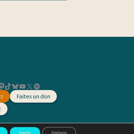
on
TikTok
Bluesky
YouTube
X
Spotify
ez
Faites un don
z
Rejeter
Réglages