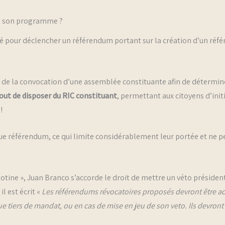
ns son programme ?
isé pour déclencher un référendum portant sur la création d’un réfé
 de la convocation d’une assemblée constituante afin de détermine
tout de disposer du RIC constituant
, permettant aux citoyens d’initi
!
e référendum, ce qui limite considérablement leur portée et ne p
otine », Juan Branco s’accorde le droit de mettre un véto présiden
l est écrit «
Les référendums révocatoires proposés devront être ado
 tiers de mandat, ou en cas de mise en jeu de son veto. Ils devront 